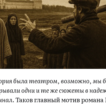
ория была театром, возможно, мы б
рывали одни и те же сюжеты в наде
инал.
Таков главный мотив романа