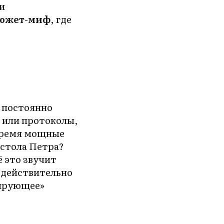
и
южет-миф
, где
 постоянно
 или протоколы,
 время мощные
остола Петра?
ё это звучит
: действительно
тирующее»