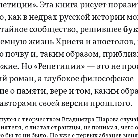
петиции». Эта книга рисует пораз
о, как в недрах русской истории мо
 тайное сообщество, решившее
бук
земную жизнь Христа и апостолов,
ю почву и, таким образом, приблиз
жие. Но «Репетиции» — это не про
й роман, а глубокое философское
 о памяти, вере и том, каким обр
 авторами
своей
версии прошлого.
нулся с творчеством Владимира Шарова случай
риятеля, я листал страницы, не понимая, чего 
о бы то ни было. Но уже с первых абзацев меня