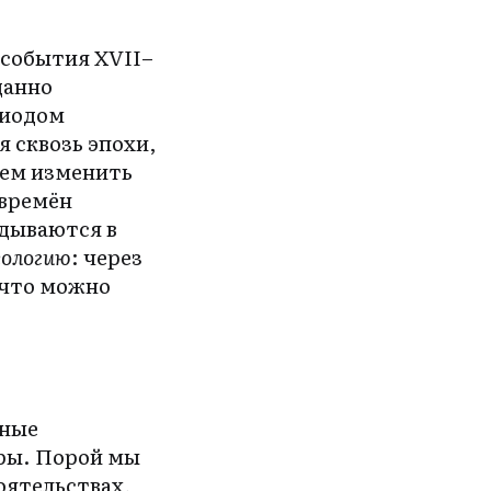
 события XVII–
данно
риодом
 сквозь эпохи,
жем изменить
 времён
адываются в
ологию
: через
 что можно
вные
уры. Порой мы
оятельствах,