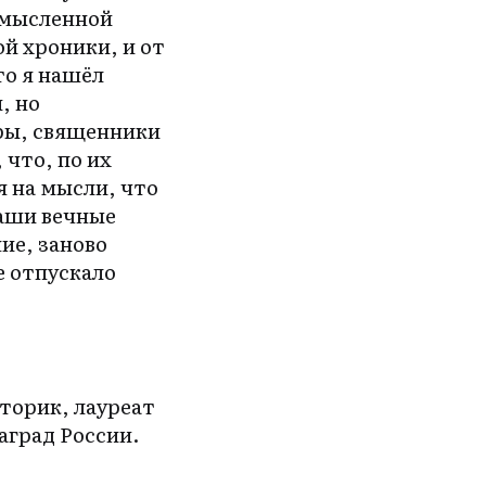
смысленной
ой хроники, и от
то я нашёл
, но
ры, священники
 что, по их
я на мысли, что
наши вечные
ие, заново
е отпускало
сторик, лауреат
аград России.