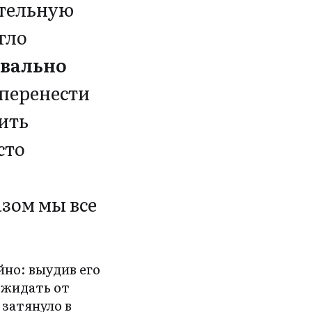
ительную
гло
вально
 перенести
ить
сто
азом мы все
но: выудив его
ожидать от
 затянуло в