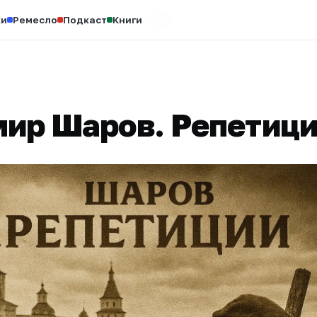
ки
Ремесло
Подкаст
Книги
Книги
ир Шаров. Репетиц