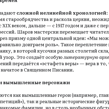
бладают
сложной нелинейной хронологией
:
емя старообрядчества и раскола церкви, неожи
 XIX веком, дальше — с 1917 годом и даже с пе
рессий. Шаров мастерски перемещает читателя
через призму одной центральной идеи: «Мы мо
равильно доиграем роль». Такое переплетение
аику, в которой кусочки разных столетий скл
 узор. Это создаёт особую
литературную архе
ений передаётся «эстафета веры» — вера в то,
, начатое в Священном Писании.
 и вымышленные персонажи
яются как вымышленные герои (например, гла
петиций»), так и реальные исторические фиг
знакомые фамилии, но в столь необычных обст