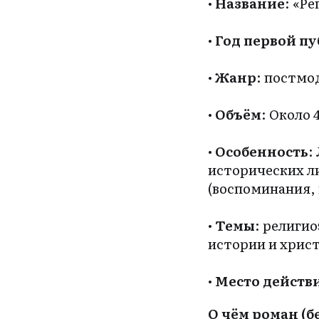
•
Название
: «Р
•
Год первой п
•
Жанр
: постмо
•
Объём
: Около
•
Особенность
:
исторических л
(воспоминания, 
•
Темы
: религи
истории и христ
•
Место действ
О чём роман (б