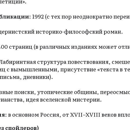
епетиции».
убликации
: 1992 (с тех пор неоднократно переи
дернистский историко-философский роман.
 400 страниц (в различных изданиях может отл
 Лабиринтная структура повествования, смеш
иц с вымышленными, присутствие «текста в т
письма, дневники).
озные поиски, утопические общины, переосмы
ианства, идея вселенской мистерии.
ия
: в основном Россия, от XVII–XVIII веков впл
ез спойлеров)