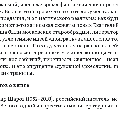
ваемой, и в то же время фантастически перео
. Было в этой прозе что-то и от документальн
предания, и от магического реализма: как буд
ром кто-то записывал сюжеты новых Евангелий
ца были московские старообрядцы, литерато
 увлечённые идеей «доиграть» за апостолов то,
 завершено. По ходу чтения я не раз ловил себ
я на свою «историчность», скорее воплощает 
ть ход событий, переписать Священное Писан
ию. И это ощущение «духовной археологии» н
ней страницы.
ов о книге
ир Шаров (1952–2018), российский писатель, и
Белого, одной из престижных литературных н