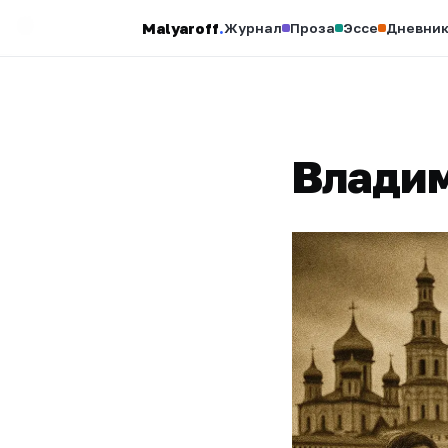
Malyaroff
.
Журнал
Проза
Эссе
Дневни
Владим