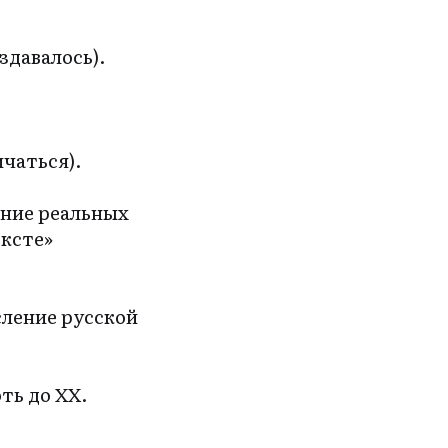
здавалось).
ичаться).
ение реальных
ексте»
сление русской
оть до XX.