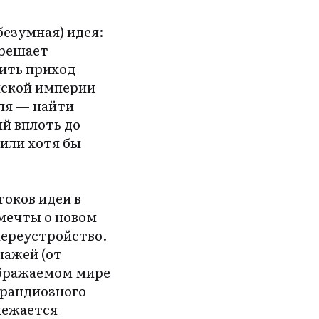
безумная) идея:
 решает
зить приход
ийской империи
ля — найти
ий вплоть до
 или хотя бы
токов идеи в
мечты о новом
ереустройство.
нажей (от
ображаемом мире
грандиозного
межается