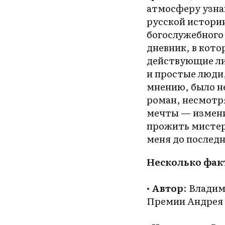
атмосферу узна
русской истории
богослужебного 
дневник, в кото
действующие ли
и простые люди,
мнению, было не
роман, несмотр
мечты — измени
прожить мистер
меня до послед
Несколько факт
•
Автор
: Владим
Премии Андрея 