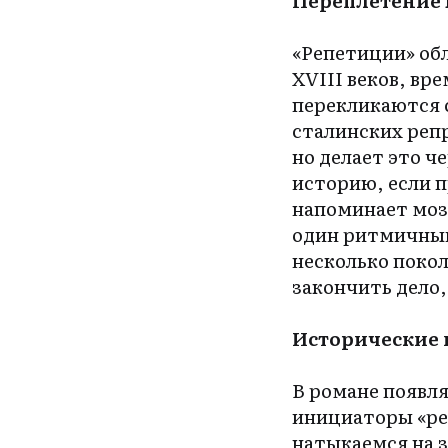
«Репетиции» о
XVIII веков, вр
перекликаются с
сталинских реп
но делает это 
историю, если п
напоминает моз
один ритмичный
несколько покол
закончить дело
Исторические
В романе появл
инициаторы «ре
натыкаемся на 