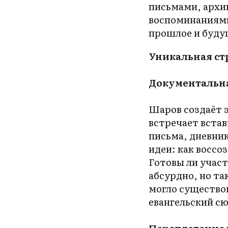
письмами, архи
воспоминаниями
прошлое и буду
Уникальная ст
Документальн
Шаров создаёт 
встречает вста
письма, дневник
идеи: как воссо
Готовы ли участ
абсурдно, но та
могло существо
евангельский с
Переплетение 