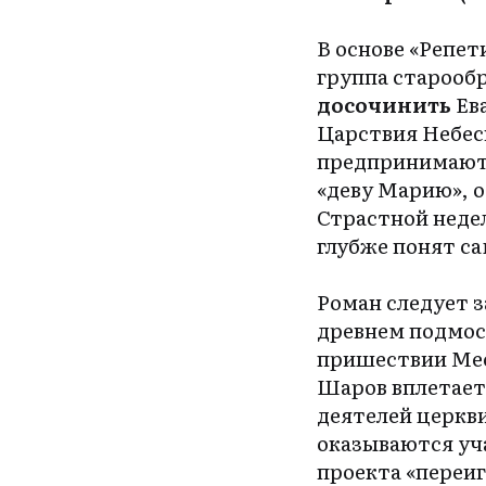
В основе «Репет
группа старооб
досочинить
Ева
Царствия Небесн
предпринимаютс
«деву Марию», о
Страстной недел
глубже понят с
Роман следует з
древнем подмос
пришествии Мес
Шаров вплетает 
деятелей церкви
оказываются уч
проекта «переиг