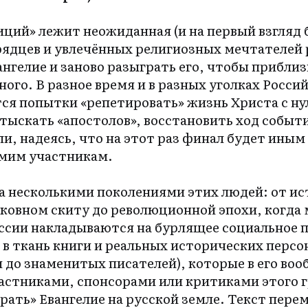
иций» лежит неожиданная (и на первый взгляд 
рядцев и увлечённых религиозных мечтателей
нгелие и заново разыграть его, чтобы прибли
ого. В разное время и в разных уголках Росс
я попытки «репетировать» жизнь Христа с ну
тыскать «апостолов», восстановить ход событ
и, надеясь, что на этот раз финал будет иным
амим участникам.
а несколькими поколениями этих людей: от ис
ковном скиту до революционной эпохи, когда 
сии накладываются на бурлящее социальное п
в ткань книги и реальных исторических персо
 до знаменитых писателей), которые в его во
астниками, спонсорами или критиками этого 
рать» Евангелие на русской земле. Текст пере