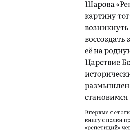
Шарова «Ре
картину тог
возникнуть
воссоздать 
её на родну
Царствие Бо
исторически
размышление
становимся
Впервые я столк
книгу с полки п
«репетиций» чег