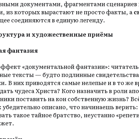
вными документами, фрагментами сценариев 
, из которых вырастают не просто факты, а
с
щее соединяются в единую легенду.
руктура и художественные приёмы
ая фантазия
эффект «документальной фантазии»: читатель
вные тексты — будто подлинные свидетельства
и. В них приводятся самые нелепые и в то же
здать чудеса Христа? Кого назначить в роли ап
ники поставить на кон собственную жизнь? Вс
к убедительно описано, что начинаешь верить
вать такое тайное братство, неустанно «репе
южет.
времён