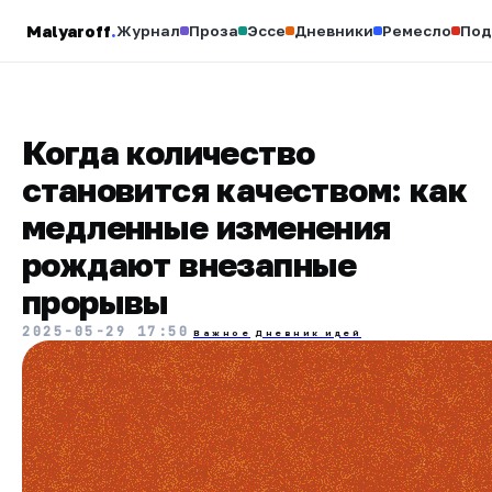
Malyaroff
.
Журнал
Проза
Эссе
Дневники
Ремесло
Под
Когда количество
становится качеством: как
медленные изменения
рождают внезапные
прорывы
2025-05-29 17:50
Важное
Дневник идей