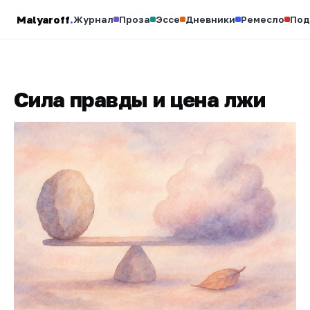
Malyaroff
.
Молодой папа
Журнал
Проза
Эссе
Дневники
Ремесло
Под
Сила правды и цена лжи